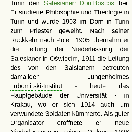
Turin den
Salesianern Don Boscos
bei.
Er studierte Philosophie und Theologie in
Turin
und wurde 1903 im
Dom
in Turin
zum Priester geweiht. Nach seiner
Rückkehr nach Polen 1905 übernahm er
die Leitung der
Niederlassung
der
Salesianer in Oświęcim, 1911 die Leitung
des von den Salsianern betreuten
damaligen Jungenheimes
Lubomirski-Institut
- heute das
Hauptgebäude der Universität - in
Krakau, wo er sich 1914 auch um
verwundete Soldaten kümmerte. Als guter
Organisator eröffnete er neue
Niederlassungen seines Ordens. 1938