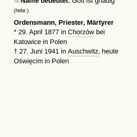
Name bedeutet:
Gott ist gnädig
(hebr.)
Ordensmann, Priester, Märtyrer
*
29. April 1877
in
Chorzów
bei
Katowice in Polen
†
27. Juni 1941
in
Auschwitz
, heute
Oświęcim in Polen