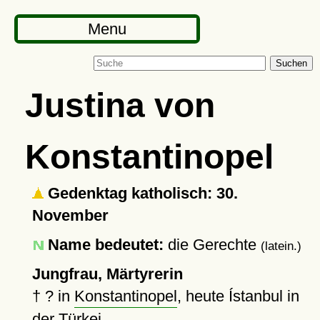
Menu
Suchen
Justina von
Konstantinopel
Gedenktag katholisch: 30.
November
Name bedeutet:
die Gerechte
(latein.)
Jungfrau, Märtyrerin
†
?
in
Konstantinopel
, heute Ístanbul in
der Türkei