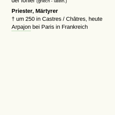
der Ionier
(griech - latein.)
Priester, Märtyrer
†
um 250
in Castres / Châtres, heute
Arpajon
bei Paris in Frankreich