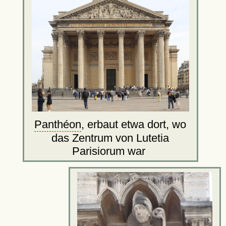
Panthéon
, erbaut etwa dort, wo
das Zentrum von Lutetia
Parisiorum war