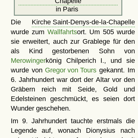
Chapelle
in Paris
Die
Kirche Saint-Denys-de-la-Chapelle
wurde zum
Wallfahrts
ort. Um 505 wurde
sie erweitert, auch zur Grablege für den
als Kind gestorbenen Sohn von
Merowinger
könig Chilperich I., und sie
wurde von
Gregor von Tours
gekannt. Im
6. Jahrhundert war dort der Altar vor den
Gräbern reich mit Seide, Gold und
Edelsteinen geschmückt, es seien dort
Wunder geschehen.
Im 9. Jahrhundert tauchte erstmals die
Legende auf, wonach Dionysius nach