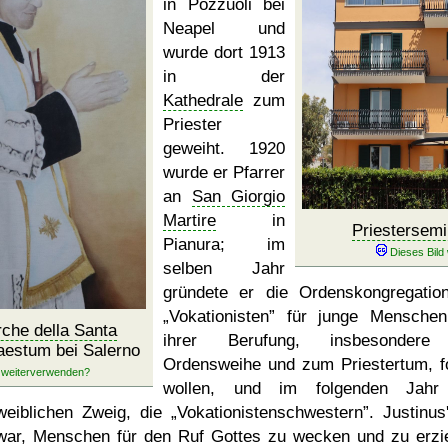
in Pozzuoli bei
Neapel und
wurde dort 1913
in der
Kathedrale
zum
Priester
geweiht. 1920
wurde er Pfarrer
an
San Giorgio
Martire
in
Priestersemi
Pianura; im
selben Jahr
gründete er die Ordenskongregatio
Vokationisten
für junge Menschen
rche della Santa
ihrer Berufung, insbesondere
aestum bei Salerno
Ordensweihe und zum Priestertum, f
wollen, und im folgenden Jahr
weiblichen Zweig, die
Vokationistenschwestern
. Justinus
war, Menschen für den Ruf Gottes zu wecken und zu erzi