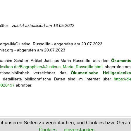
äfer -
zuletzt aktualisiert am
18.05.2022
ia.org/wiki/Giustino_Russolillo - abgerufen am 20.07.2023
onist.org - abgerufen am 20.07.2023
achim Schäfer: Artikel
Justinus Maria Russolillo, aus dem
Ökumenis
nlexikon.de/BiographienJ/Justinus_Maria_Russolillo.html
, abgerufen am
tionalbibliothek verzeichnet das
Ökumenische Heiligenlexik
ie; detaillierte bibliografische Daten sind im Internet über
https://d
69828497
abrufbar.
Ökumenisches Heiligenlexikon
uf unseren Seiten zu vereinfachen, und Cookies bzw. Gerä
Cookies
einverstanden