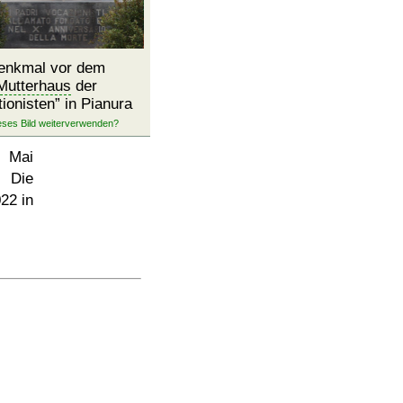
enkmal vor dem
Mutterhaus
der
ionisten
in Pianura
. Mai
 Die
022
in