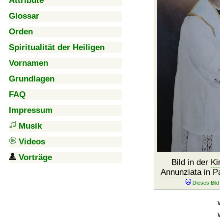
Attribute
Glossar
Orden
Spiritualität der Heiligen
Vornamen
Grundlagen
FAQ
Impressum
Musik
Videos
Vorträge
Bild in der
Ki
Annunziata
in P