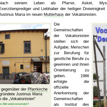
Nach seinem Leben als Pfarrer, Asket, Mysti
Exerzitienprediger und Liebhaber der heiligen Dreieinigkeit 
Justinus Maria im neuen
Mutterhaus
der Vokationisten.
Die
Gemeinschaften
der Vokationisten
stellen sich der
Aufgabe, Menschen
zur Berufung für
geistliche Berufe zu
gewinnen und ihnen
Orientierung zu
geben. 1966
erfolgte die
offizielle
 gegenüber der
Pfarrkirche
Anerkennung der
gründete Justinus Maria
o die
Vokationisten
Gemeinschaften
als Institut des