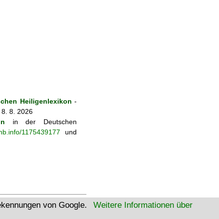
chen Heiligenlexikon
-
 8. 8. 2026
on
in der Deutschen
-nb.info/1175439177
und
tekennungen von Google.
Weitere Informationen über
W3C Html
W3C CSS