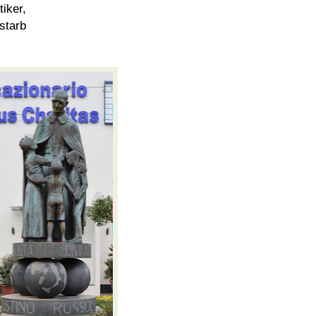
ker,
starb