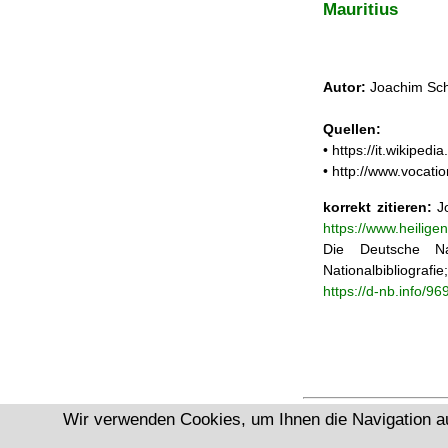
Mauritius
Autor:
Joachim Sch
Quellen:
• https://it.wikiped
• http://www.vocati
korrekt zitieren:
Jo
https://www.heilige
Die Deutsche Na
Nationalbibliograf
https://d-nb.info/9
Wir verwenden Cookies, um Ihnen die Navigation a