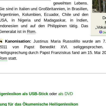
geweihten Lebens.
Sie sind in Italien und Großbritannien, in Brasilien,
Argentinien, Kolumbien, Ecuador, Chile und den
D
USA, in Nigeria und Madagaskar, in Indien,
Indonesien und auf den Philippinen tätig. Das
Vokat
Generalat ist in
Rom
.
Kanonisation:
Justinus Maria Russolillo wurde am
7
2011
von Papst Benedikt XVI. seliggesprochen.
Heiligsprechung durch Papst Franziskus fand am
15. Mai 2
Rom
statt.
igenlexikon als USB-Stick
oder
als DVD
ng für das Ökumenische Heiligenlexikon