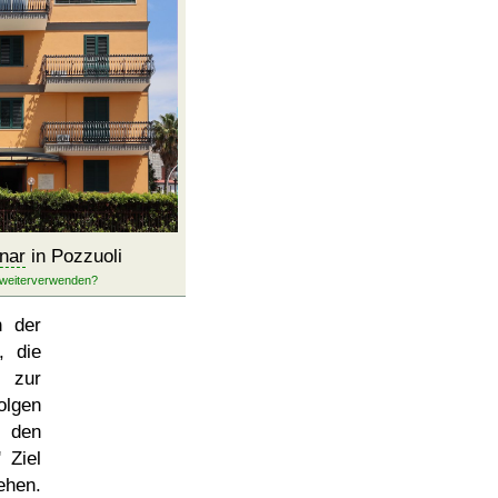
nar
in Pozzuoli
n der
, die
 zur
olgen
 den
' Ziel
ehen.