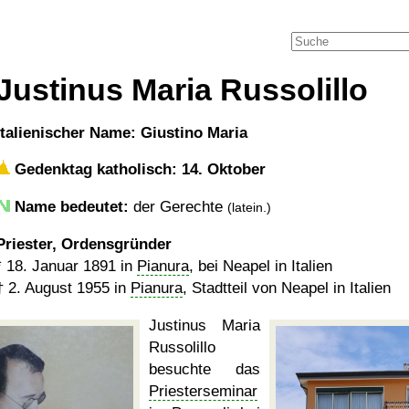
Justinus Maria Russolillo
italienischer Name: Giustino Maria
Gedenktag katholisch: 14. Oktober
Name bedeutet:
der Gerechte
(latein.)
Priester, Ordensgründer
*
18. Januar 1891
in
Pianura
, bei Neapel in Italien
†
2. August 1955
in
Pianura
, Stadtteil von Neapel in Italien
Justinus Maria
Russolillo
besuchte das
Priesterseminar