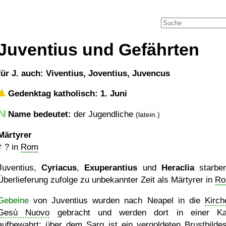
Juventius und Gefährten
für J. auch: Viventius, Joventius, Juvencus
Gedenktag katholisch: 1. Juni
Name bedeutet:
der Jugendliche
(latein.)
Märtyrer
†
?
in
Rom
Juventius,
Cyriacus
,
Exuperantius
und
Heraclia
starbe
Überlieferung zufolge zu unbekannter Zeit als Märtyrer in
R
Gebeine
von Juventius wurden nach Neapel in die
Kirch
Gesù Nuovo
gebracht und werden dort in einer Kap
aufbewahrt; über dem Sarg ist ein vergoldeten Brustbilde