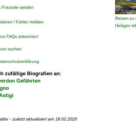
n Freunde senden
Reisen zu 
tieren / Fehler melden
Heiligen l
ere FAQs antworten!
ikon suchen
atenschutzerklärung
h zufällige Biografien an:
verdon Gefährten
igno
Astigi
äfer -
zuletzt aktualisiert am
18.02.2020