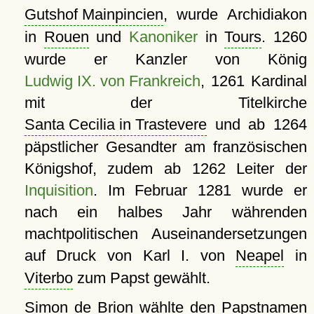
Gutshof Mainpincien
, wurde Archidiakon
in
Rouen
und
Kanoniker
in
Tours
. 1260
wurde er Kanzler von König
Ludwig IX. von Frankreich
, 1261 Kardinal
mit der Titelkirche
Santa Cecilia in Trastevere
und ab 1264
päpstlicher Gesandter am französischen
Königshof, zudem ab 1262 Leiter der
Inquisition
. Im Februar 1281 wurde er
nach ein halbes Jahr währenden
machtpolitischen Auseinandersetzungen
auf Druck von Karl I. von
Neapel
in
Viterbo
zum Papst gewählt.
Simon de Brion wählte den Papstnamen