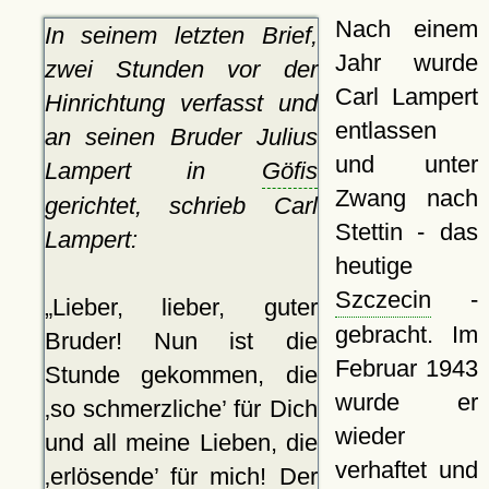
Nach einem
In seinem letzten Brief,
Jahr wurde
zwei Stunden vor der
Carl Lampert
Hinrichtung verfasst und
entlassen
an seinen Bruder Julius
und unter
Lampert in
Göfis
Zwang nach
gerichtet, schrieb Carl
Stettin - das
Lampert:
heutige
Szczecin
-
Lieber, lieber, guter
gebracht. Im
Bruder! Nun ist die
Februar 1943
Stunde gekommen, die
wurde er
so schmerzliche
für Dich
wieder
und all meine Lieben, die
verhaftet und
erlösende
für mich! Der