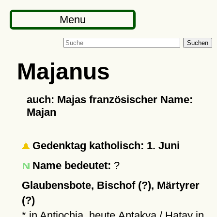
Menu
Suchen
Majanus
auch: Majas französischer Name:
Majan
Gedenktag katholisch: 1. Juni
Name bedeutet:
?
Glaubensbote, Bischof (?), Märtyrer
(?)
* in Antiochia, heute
Antakya
/ Hatay in