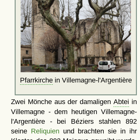
Pfarrkirche
in Villemagne-l'Argentière
Zwei Mönche aus der damaligen
Abtei
in
Villemagne - dem heutigen Villemagne-
l'Argentière - bei Béziers stahlen 892
seine
Reliquien
und brachten sie in ihr