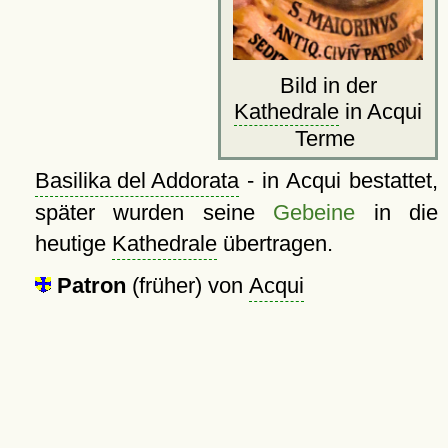
Bild in der
Kathedrale
in Acqui
Terme
Basilika del Addorata
- in Acqui bestattet,
später wurden seine
Gebeine
in die
heutige
Kathedrale
übertragen.
Patron
(früher) von
Acqui