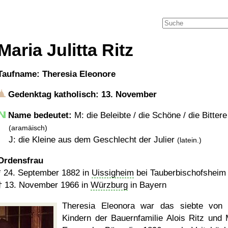
Maria Julitta Ritz
Taufname: Theresia Eleonore
Gedenktag katholisch: 13. November
Name bedeutet:
M: die Beleibte / die Schöne / die Bittere
(aramäisch)
J: die Kleine aus dem Geschlecht der Julier
(latein.)
Ordensfrau
*
24. September 1882
in
Uissigheim
bei Tauberbischofsheim
†
13. November 1966
in
Würzburg
in Bayern
Theresia Eleonora war das siebte von
Kindern der Bauernfamilie Alois Ritz und 