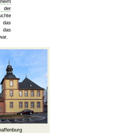
hheim
n der
uchte
2 das
, das
war.
haffenburg