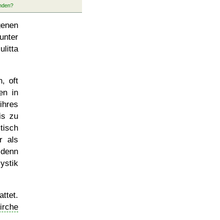
genen
unter
litta
n, oft
en in
hres
is zu
tisch
r als
 denn
ystik
ttet.
irche