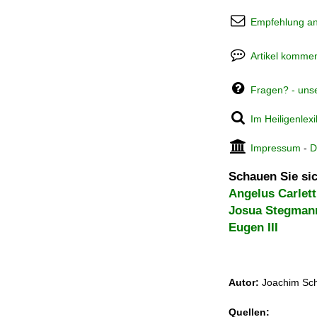
Empfehlung a
Artikel kommen
Fragen? - uns
Im Heiligenlex
Impressum
-
D
Schauen Sie sic
Angelus Carlett
Josua Stegman
Eugen III
Autor:
Joachim Sch
Quellen: