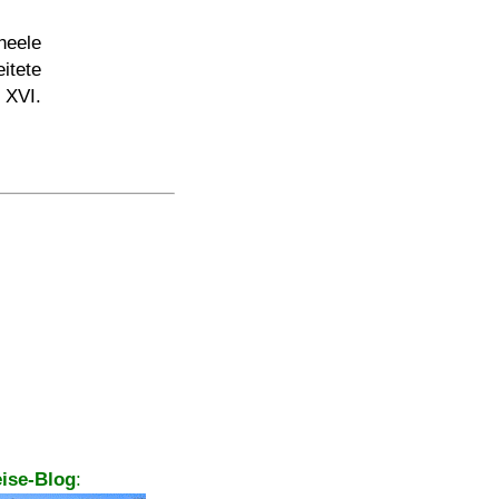
heele
eitete
 XVI.
ise-Blog
: