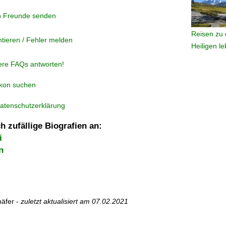
n Freunde senden
Reisen zu 
tieren / Fehler melden
Heiligen l
ere FAQs antworten!
ikon suchen
atenschutzerklärung
h zufällige Biografien an:
i
n
äfer -
zuletzt aktualisiert am
07.02.2021