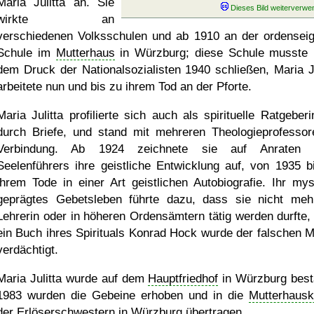
Maria Julitta an. Sie
wirkte an
verschiedenen Volksschulen und ab 1910 an der ordensei
Schule im
Mutterhaus
in Würzburg; diese Schule musste 
dem Druck der Nationalsozialisten 1940 schließen, Maria Ju
arbeitete nun und bis zu ihrem Tod an der Pforte.
Maria Julitta profilierte sich auch als spirituelle Ratgeberi
durch Briefe, und stand mit mehreren Theologieprofessor
Verbindung. Ab 1924 zeichnete sie auf Anraten i
Seelenführers ihre geistliche Entwicklung auf, von 1935 b
ihrem Tode in einer Art geistlichen Autobiografie. Ihr mys
geprägtes Gebetsleben führte dazu, dass sie nicht meh
Lehrerin oder in höheren Ordensämtern tätig werden durfte,
ein Buch ihres Spirituals Konrad Hock wurde der falschen M
verdächtigt.
Maria Julitta wurde auf dem
Hauptfriedhof
in Würzburg besta
1983 wurden die Gebeine erhoben und in die
Mutterhausk
der Erlöserschwestern in Würzburg übertragen.