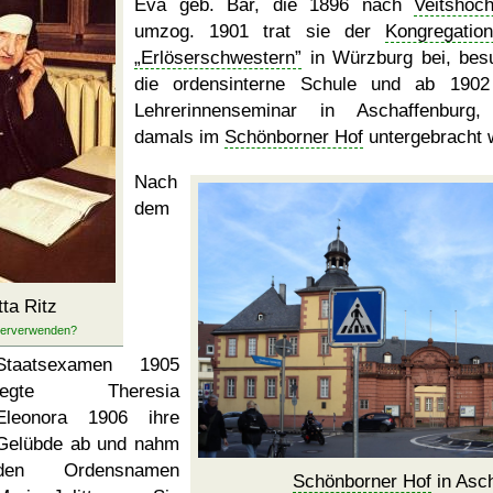
Eva geb. Bär, die 1896 nach
Veitshöc
umzog. 1901 trat sie der
Kongregatio
Erlöserschwestern
in Würzburg bei, bes
die ordensinterne Schule und ab 190
Lehrerinnenseminar in Aschaffenburg
damals im
Schönborner Hof
untergebracht 
Nach
dem
tta Ritz
Staatsexamen 1905
legte Theresia
Eleonora 1906 ihre
Gelübde ab und nahm
den Ordensnamen
Schönborner Hof
in Asc