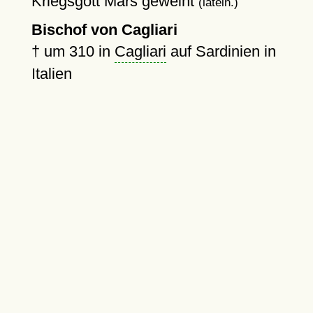
Kriegsgott Mars geweiht
(latein.)
Bischof von Cagliari
†
um 310
in
Cagliari
auf Sardinien in
Italien