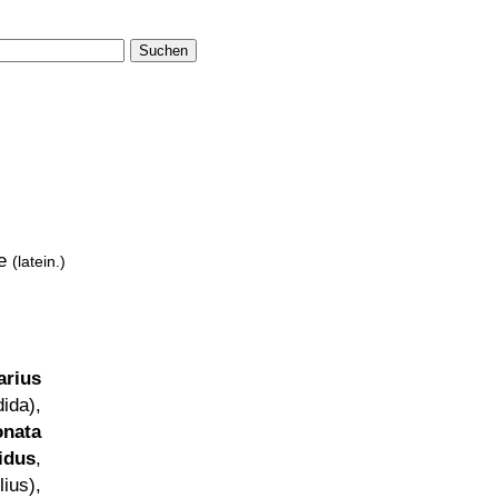
Suchen
te
(latein.)
arius
ida),
nata
idus
,
us),