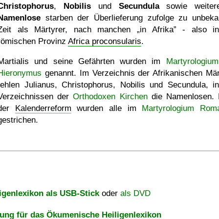
Christophorus
,
Nobilis
und
Secundula
sowie weite
Namenlose
starben der Überlieferung zufolge zu unbeka
Zeit als Märtyrer, nach manchen
in Afrika
- also in
römischen Provinz
Africa proconsularis
.
Martialis und seine Gefährten wurden im
Martyrologiu
Hieronymus
genannt. Im Verzeichnis der Afrikanischen Mär
fehlen Julianus, Christophorus, Nobilis und Secundula, i
Verzeichnissen der
Orthodoxen Kirchen
die Namenlosen.
der
Kalenderreform
wurden alle im
Martyrologium Rom
gestrichen.
igenlexikon als USB-Stick
oder
als DVD
ng für das Ökumenische Heiligenlexikon