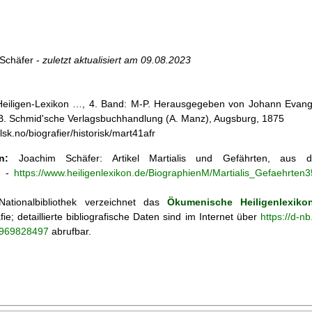
Schäfer -
zuletzt aktualisiert am
09.08.2023
 Heiligen-Lexikon …, 4. Band: M-P. Herausgegeben von Johann Evangel
, B. Schmid'sche Verlagsbuchhandlung (A. Manz), Augsburg, 1875
lsk.no/biografier/historisk/mart41afr
n:
Joachim Schäfer: Artikel
Martialis und Gefährten, au
n
-
https://www.heiligenlexikon.de/BiographienM/Martialis_Gefaehrten
ationalbibliothek verzeichnet das
Ökumenische Heiligenlexiko
fie; detaillierte bibliografische Daten sind im Internet über
https://d-n
o/969828497
abrufbar.