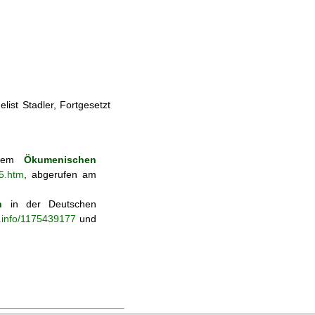
ist Stadler, Fortgesetzt
s dem
Ökumenischen
35.htm
, abgerufen am
n
in der Deutschen
b.info/1175439177
und