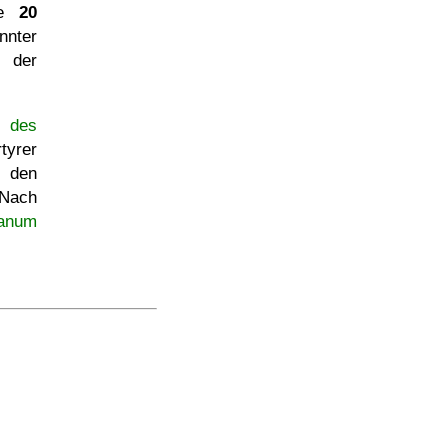
re
20
nnter
 der
m des
tyrer
n den
 Nach
anum