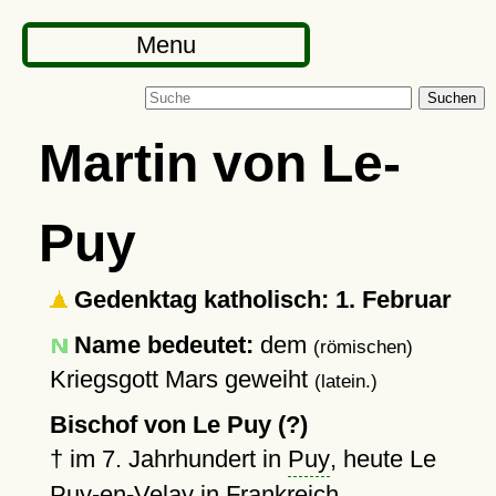
Menu
Suchen
Martin von Le-
Puy
Gedenktag katholisch: 1. Februar
Name bedeutet:
dem
(römischen)
Kriegsgott Mars geweiht
(latein.)
Bischof von Le Puy (?)
†
im 7. Jahrhundert in
Puy
, heute Le
Puy-en-Velay in Frankreich