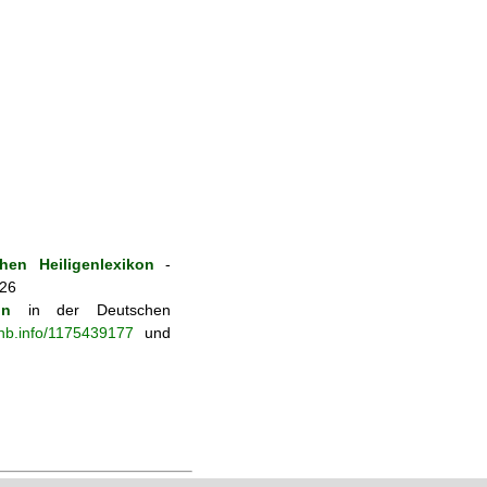
hen Heiligenlexikon
-
026
on
in der Deutschen
-nb.info/1175439177
und