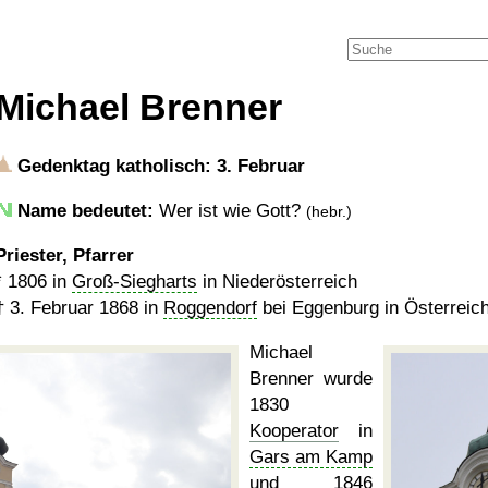
Michael Brenner
Gedenktag katholisch: 3. Februar
Name bedeutet:
Wer ist wie Gott?
(hebr.)
Priester, Pfarrer
*
1806
in
Groß-Siegharts
in Niederösterreich
†
3. Februar 1868
in
Roggendorf
bei Eggenburg in Österreic
Michael
Brenner wurde
1830
Kooperator
in
Gars am Kamp
und 1846