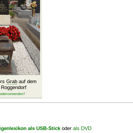
ers
Grab
auf dem
n Roggendorf
igenlexikon als USB-Stick
oder
als DVD