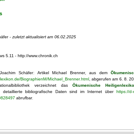
s
äfer -
zuletzt aktualisiert am
06.02.2025
ws 5.11 - http://www.chronik.ch
oachim Schäfer: Artikel
Michael Brenner, aus dem
Ökumenisc
enlexikon.de/BiographienM/Michael_Brenner.html
, abgerufen am 6. 8. 2
tionalbibliothek verzeichnet das
Ökumenische Heiligenlexik
ie; detaillierte bibliografische Daten sind im Internet über
https://d
69828497
abrufbar.