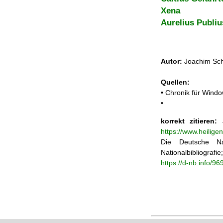
Xena
Aurelius Publiu
Autor:
Joachim Sch
Quellen:
• Chronik für Windo
•
korrekt zitieren:
J
https://www.heilig
Die Deutsche Na
Nationalbibliograf
https://d-nb.info/9