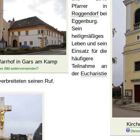
Pfarrer in
Roggendorf
bei
Eggenburg.
Sein
heiligmäßiges
Leben und sein
Einsatz für die
häufigere
arrhof in Gars am Kamp
Teilnahme an
der
Eucharistie
verbreiteten seinen Ruf.
Kirch