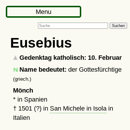
Menu
Suchen
Eusebius
Gedenktag katholisch: 10. Februar
Name bedeutet:
der Gottesfürchtige
(griech.)
Mönch
* in Spanien
†
1501 (?)
in
San Michele in Isola
in
Italien