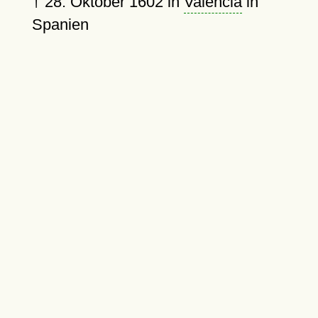
†
28. Oktober 1602
in
Valencia
in
Spanien