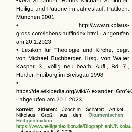
•Vera Schauber, Hanns Michael Schindler:
Heilige und Patrone im Jahreslauf. Pattloch,
München 2001
• http://www.nikolaus-
gross.com/lebenslauf/index.html - abgerufen
am 20.1.2023
• Lexikon für Theologie und Kirche, begr.
von Michael Buchberger. Hrsg. von Walter
Kasper, 3., völlig neu bearb. Aufl., Bd. 7.,
Herder, Freiburg im Breisgau 1998
•
https://de.wikipedia.org/wiki/Alexander_G
- abgerufen am 20.1.2023
korrekt zitieren:
Joachim Schäfer: Artikel
Nikolaus Groß, aus dem
Ökumenischen
Heiligenlexikon
-
https://www.heiligenlexikon.de/BiographienN/Nikola
, abgerufen am 6. 8. 2026