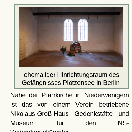
ehemaliger
Hinrichtungsraum
des
Gefängnisses Plötzensee in Berlin
Nahe der
Pfarrkirche
in Niederwenigern
ist das von einem Verein betriebene
Nikolaus-Groß-Haus
Gedenkstätte und
Museum für den NS-