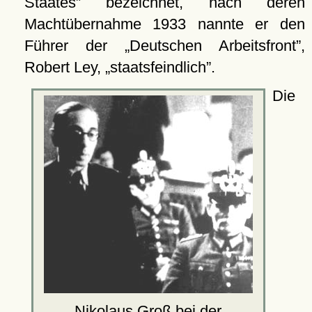
Staates
bezeichnet, nach deren
Machtübernahme 1933 nannte er den
Führer der
Deutschen Arbeitsfront
,
Robert Ley,
staatsfeindlich
.
Die
Nikolaus Groß bei der