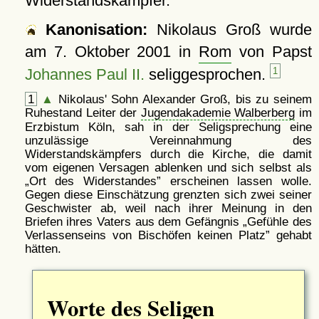
Widerstandskämpfer.
Kanonisation:
Nikolaus Groß wurde
am
7. Oktober 2001
in
Rom
von Papst
Johannes Paul II.
seliggesprochen.
1
1
▲
Nikolaus' Sohn Alexander Groß, bis zu seinem
Ruhestand Leiter der
Jugendakademie Walberberg
im
Erzbistum Köln, sah in der Seligsprechung eine
unzulässige Vereinnahmung des
Widerstandskämpfers durch die Kirche, die damit
vom eigenen Versagen ablenken und sich selbst als
Ort des Widerstandes
erscheinen lassen wolle.
Gegen diese Einschätzung grenzten sich zwei seiner
Geschwister ab, weil nach ihrer Meinung in den
Briefen ihres Vaters aus dem Gefängnis
Gefühle des
Verlassenseins von Bischöfen keinen Platz
gehabt
hätten.
Worte des Seligen