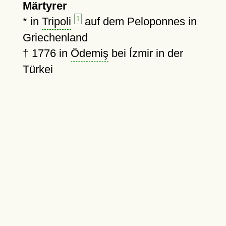
Märtyrer
* in
Tripoli
1
auf dem Peloponnes in
Griechenland
†
1776
in
Ödemiş
bei Ízmir in der
Türkei