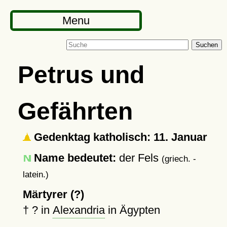
Menu
Suchen
Petrus und
Gefährten
Gedenktag katholisch: 11. Januar
Name bedeutet:
der Fels
(griech. -
latein.)
Märtyrer (?)
†
?
in
Alexandria
in Ägypten