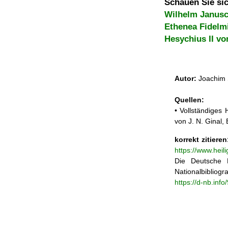
Schauen Sie sic
Wilhelm Janus
Ethenea Fidelm
Hesychius II vo
Autor:
Joachim 
Quellen:
• Vollständiges
von J. N. Ginal
korrekt zitieren
https://www.hei
Die Deutsche N
Nationalbibliogra
https://d-nb.inf