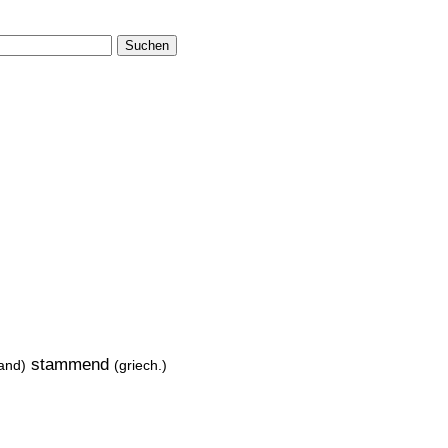
Suchen
stammend
land)
(griech.)