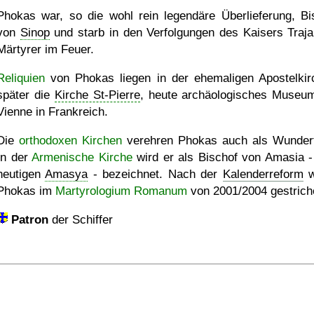
Phokas war, so die wohl rein legendäre Überlieferung, Bi
von
Sinop
und starb in den Verfolgungen des Kaisers Traja
Märtyrer im Feuer.
Reliquien
von Phokas liegen in der ehemaligen Apostelkir
später die
Kirche St-Pierre
, heute archäologisches Museum
Vienne in Frankreich.
Die
orthodoxen Kirchen
verehren Phokas auch als Wundert
In der
Armenische Kirche
wird er als Bischof von Amasia 
heutigen
Amasya
- bezeichnet. Nach der
Kalenderreform
w
Phokas im
Martyrologium Romanum
von 2001/2004 gestrich
Patron
der Schiffer