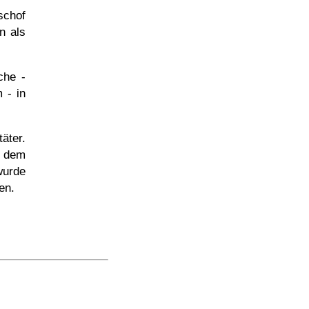
schof
n als
che -
 - in
äter.
- dem
urde
en.