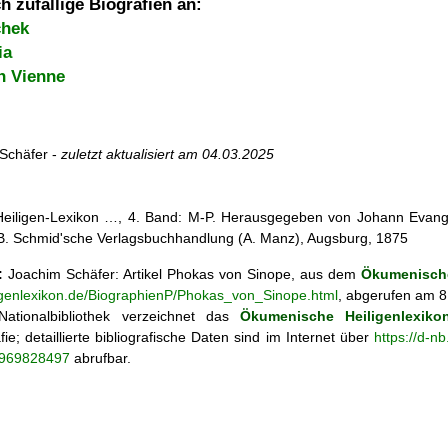
h zufällige Biografien an:
chek
ia
n Vienne
Schäfer -
zuletzt aktualisiert am
04.03.2025
 Heiligen-Lexikon …, 4. Band: M-P. Herausgegeben von Johann Evangel
, B. Schmid'sche Verlagsbuchhandlung (A. Manz), Augsburg, 1875
:
Joachim Schäfer: Artikel
Phokas von Sinope, aus dem
Ökumenische
ligenlexikon.de/BiographienP/Phokas_von_Sinope.html
, abgerufen am 8
ationalbibliothek verzeichnet das
Ökumenische Heiligenlexiko
fie; detaillierte bibliografische Daten sind im Internet über
https://d-n
o/969828497
abrufbar.