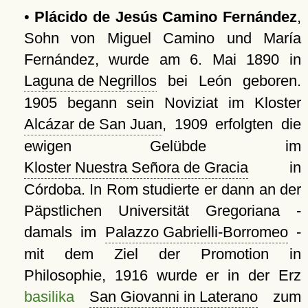
•
Plácido de Jesús Camino Fernández
,
Sohn von Miguel Camino und María
Fernández, wurde am 6. Mai 1890 in
Laguna de Negrillos
bei León geboren.
1905 begann sein Noviziat im Kloster
Alcázar de San Juan
, 1909 erfolgten die
ewigen Gelübde im
Kloster Nuestra Señora de Gracia
in
Córdoba. In Rom studierte er dann an der
Päpstlichen Universität Gregoriana -
damals im
Palazzo Gabrielli-Borromeo
-
mit dem Ziel der Promotion in
Philosophie, 1916 wurde er in der Erz
basilika
San Giovanni in Laterano
zum