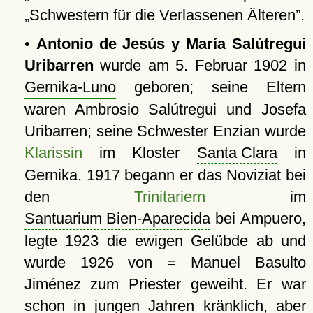
Schwestern für die Verlassenen Älteren
.
•
Antonio de Jesús y María Salútregui
Uribarren
wurde am 5. Februar 1902 in
Gernika-Luno
geboren; seine Eltern
waren Ambrosio Salútregui und Josefa
Uribarren; seine Schwester Enzian wurde
Klarissin
im Kloster
Santa Clara
in
Gernika. 1917 begann er das Noviziat bei
den
Trinitariern
im
Santuarium Bien-Aparecida
bei Ampuero,
legte 1923 die ewigen Gelübde ab und
wurde 1926 von = Manuel Basulto
Jiménez zum Priester geweiht. Er war
schon in jungen Jahren kränklich, aber