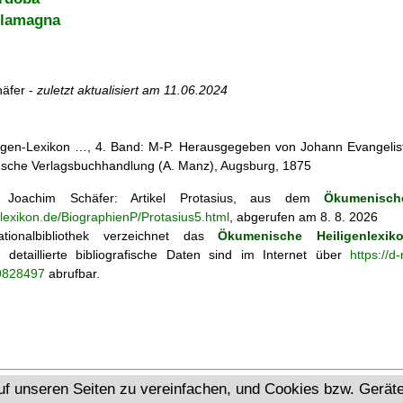
llamagna
äfer -
zuletzt aktualisiert am
11.06.2024
iligen-Lexikon …, 4. Band: M-P. Herausgegeben von Johann Evangelist 
d'sche Verlagsbuchhandlung (A. Manz), Augsburg, 1875
Joachim Schäfer: Artikel
Protasius, aus dem
Ökumenisch
nlexikon.de/BiographienP/Protasius5.html
, abgerufen am 8. 8. 2026
tionalbibliothek verzeichnet das
Ökumenische Heiligenlexik
ie; detaillierte bibliografische Daten sind im Internet über
https://d
69828497
abrufbar.
Ökumenisches Heiligenlexikon
uf unseren Seiten zu vereinfachen, und Cookies bzw. Gerä