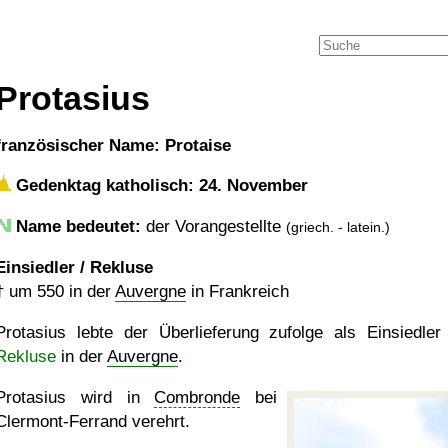
Protasius
französischer Name: Protaise
Gedenktag katholisch: 24. November
Name bedeutet:
der Vorangestellte
(griech. - latein.)
Einsiedler / Rekluse
†
um 550
in der
Auvergne
in Frankreich
Protasius lebte der Überlieferung zufolge als Einsiedler
Rekluse
in der
Auvergne
.
Protasius wird in
Combronde
bei
Clermont-Ferrand verehrt.