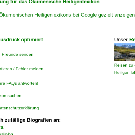
ng für das Ökumenische Heiligenlexikon
Ökumenischen Heiligenlexikons bei Google gezielt anzeigen
usdruck optimiert
Unser
Re
n Freunde senden
Reisen zu 
tieren / Fehler melden
Heiligen l
ere FAQs antworten!
ikon suchen
atenschutzerklärung
h zufällige Biografien an:
ra
ordoba