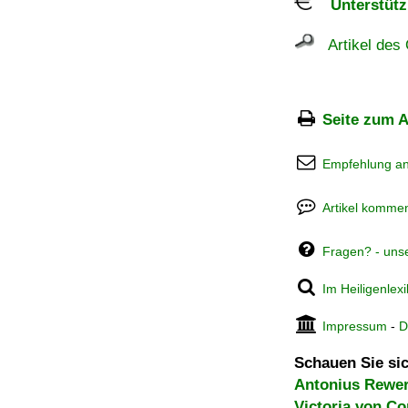
Unterstützu
Artikel des 
Seite zum A
Empfehlung a
Artikel kommen
Fragen? - uns
Im Heiligenlex
Impressum
-
D
Schauen Sie sic
Antonius Rewe
Victoria von C