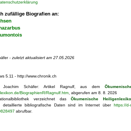
atenschutzerklärung
h zufällige Biografien an:
chsen
nazarbus
aumontois
äfer -
zuletzt aktualisiert am
27.05.2026
ws 5.11 - http://www.chronik.ch
Joachim Schäfer: Artikel
Ragnulf, aus dem
Ökumenische
nlexikon.de/BiographienR/Ragnulf.htm
, abgerufen am 8. 8. 2026
tionalbibliothek verzeichnet das
Ökumenische Heiligenlexik
ie; detaillierte bibliografische Daten sind im Internet über
https://d
69828497
abrufbar.