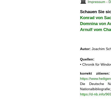
Impressum
-
D
Schauen Sie sic
Konrad von Sa
Domnina von A
Arnulf vom Ch
Autor:
Joachim Sch
Quellen:
• Chronik für Windo
korrekt zitieren:
https://www.heilige
Die Deutsche Na
Nationalbibliograf
https://d-nb.info/9