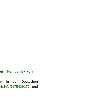
n Heiligenlexikon
-
on
in der Deutschen
-nb.info/1175439177
und