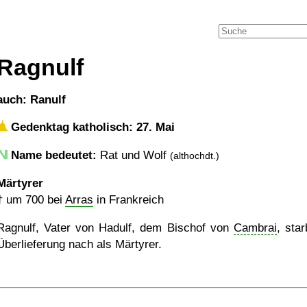
Ragnulf
auch: Ranulf
Gedenktag katholisch: 27. Mai
Name bedeutet:
Rat und Wolf
(althochdt.)
Märtyrer
†
um 700
bei
Arras
in Frankreich
Ragnulf, Vater von Hadulf, dem Bischof von
Cambrai
, sta
Überlieferung nach als Märtyrer.