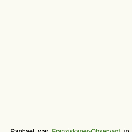
Raphael war
Franziskaner-Observant
in