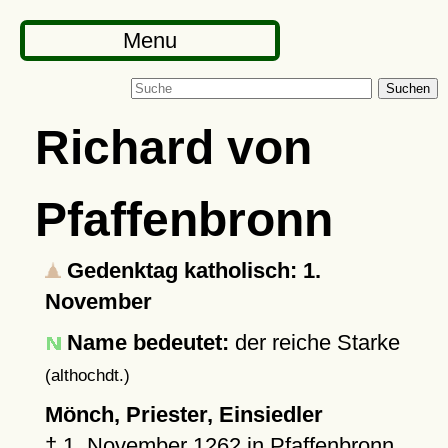
Menu
Suchen
Richard von
Pfaffenbronn
Gedenktag katholisch: 1.
November
Name bedeutet:
der reiche Starke
(althochdt.)
Mönch, Priester, Einsiedler
†
1. November 1262
in
Pfaffenbronn
,