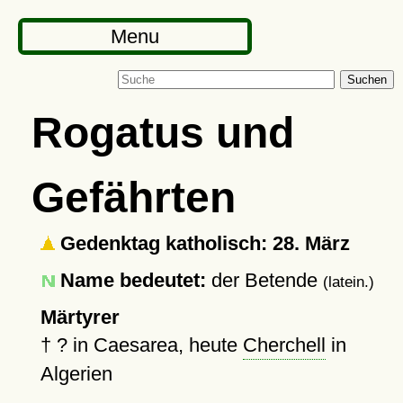
Menu
Suchen
Rogatus und
Gefährten
Gedenktag katholisch: 28. März
Name bedeutet:
der Betende
(latein.)
Märtyrer
†
?
in Caesarea, heute
Cherchell
in
Algerien