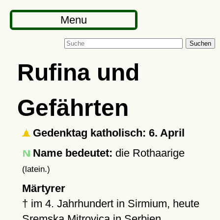
Menu
Suchen
Rufina und
Gefährten
Gedenktag katholisch: 6. April
Name bedeutet:
die Rothaarige
(latein.)
Märtyrer
†
im 4. Jahrhundert in Sirmium, heute
Sremska Mitrovica
in Serbien