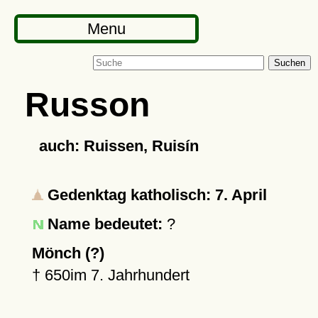
Menu
Suchen
Russon
auch: Ruissen, Ruisín
Gedenktag katholisch: 7. April
Name bedeutet:
?
Mönch (?)
†
650
im 7. Jahrhundert