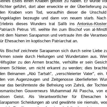
seines Esels einen Knaben getötet zu haben. Er wurde vo
Richter geführt, dort aber erweckte er der Überlieferung zu
den Knaben vom Tod, woraufhin dieser die Unschul
Angeklagten bezeugte und dann von neuem starb. Nac
Erlebnis dieses Wunders trat Ṣalīb ins
Antonius-Kloster
Patriarch Petrus VII. weihte ihn zum Bischof von al-Minūf
mit dem Namen Sarapamon und vertraute ihm die Verantwo
für Ehesachen im koptischen Patriarchat an.
Als Bischof zeichnete Sarapamon sich durch seine Liebe z
Armen sowie durch Heilungen und Wundertaten aus. We
Hilfsgüter zu den Armen brachte, verhüllte er sein Gesich
einem Schleier, um nicht erkannt zu werden; dies bracht
den Beinamen
Abū Ṭarḥah
,
verschleierter Vater
, ein. 
den von Augenzeugen und Zeitgenosse überlieferten Wu
war das berühmteste die Befreiung von Zahrā, der Tochte
osmanischen Gouverneurs Muḥammad Ali Pascha, von 
bösen Geist. Als Verantwortlicher für Ehesachen l
Sarapamon Scheidungen ab und gewährte sie niemals, wo