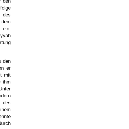
r den
folge
d des
h dem
ein.
iyyah
rtung
u den
nn er
t mit
e ihm
Unter
ndern
r des
einem
ehnte
durch