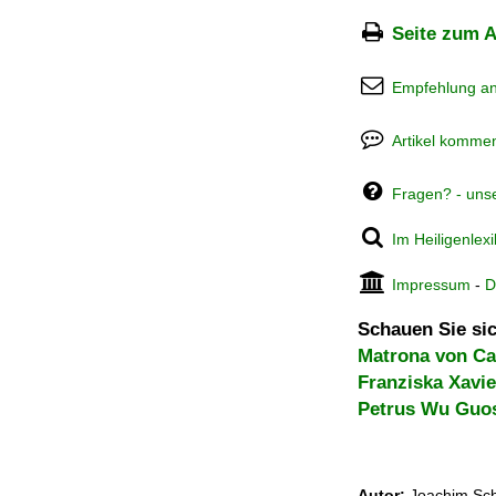
Seite zum A
Empfehlung a
Artikel kommen
Fragen? - uns
Im Heiligenlex
Impressum
-
D
Schauen Sie sic
Matrona von C
Franziska Xavie
Petrus Wu Guo
Autor:
Joachim Sch