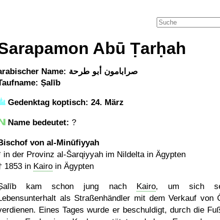
Sarapamon Abū Ṭarḥah
arabischer Name: صرابامون أبو طرحة
Taufname: Ṣalīb
Gedenktag koptisch: 24. März
Name bedeutet:
?
Bischof von al-Minūfiyyah
* in der Provinz al-Šarqiyyah im Nildelta in Ägypten
†
1853
in
Kairo
in Ägypten
Ṣalīb kam schon jung nach
Kairo
, um sich se
Lebensunterhalt als Straßenhändler mit dem Verkauf von 
verdienen. Eines Tages wurde er beschuldigt, durch die Fußt