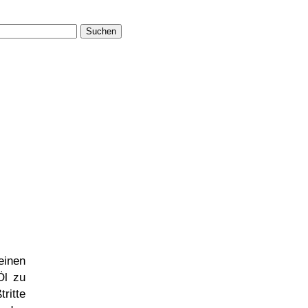
Suchen
inen
Öl zu
ritte