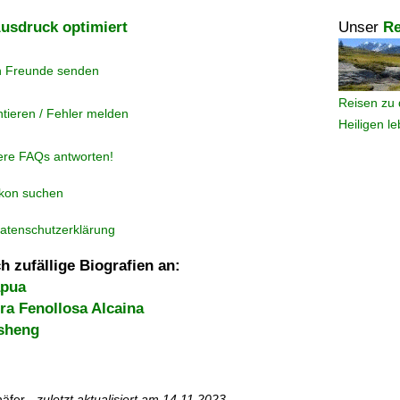
usdruck optimiert
Unser
Re
n Freunde senden
Reisen zu 
tieren / Fehler melden
Heiligen l
ere FAQs antworten!
ikon suchen
atenschutzerklärung
h zufällige Biografien an:
apua
ra Fenollosa Alcaina
sheng
äfer -
zuletzt aktualisiert am
14.11.2023