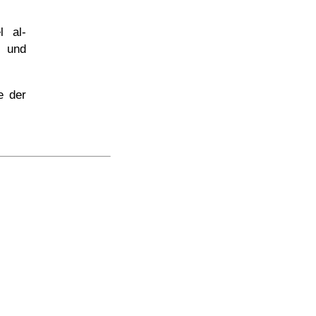
l al-
. und
e der