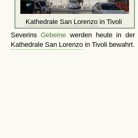
Kathedrale San Lorenzo
in Tivoli
Severins
Gebeine
werden heute in der
Kathedrale San Lorenzo
in Tivoli bewahrt.