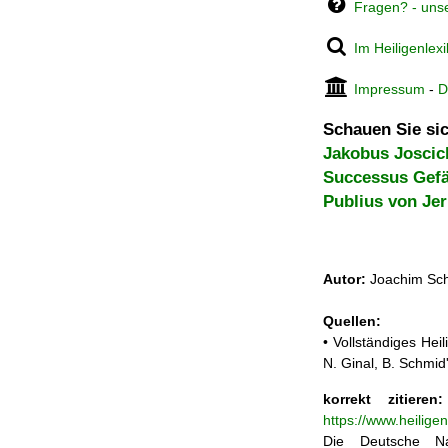
Fragen? - uns
Im Heiligenlex
Impressum
-
D
Schauen Sie sic
Jakobus Joscic
Successus Gefä
Publius von Je
Autor:
Joachim Sch
Quellen:
• Vollständiges He
N. Ginal, B. Schmi
korrekt zitieren:
https://www.heilige
Die Deutsche Na