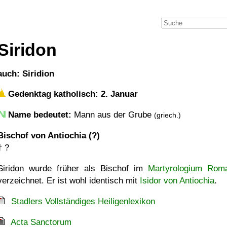
Siridon
auch: Siridion
Gedenktag katholisch: 2. Januar
Name bedeutet:
Mann aus der Grube
(griech.)
Bischof von Antiochia (?)
†
?
Siridon wurde früher als Bischof im
Martyrologium Ro
verzeichnet. Er ist wohl identisch mit
Isidor von Antiochia
.
Stadlers Vollständiges Heiligenlexikon
Acta Sanctorum