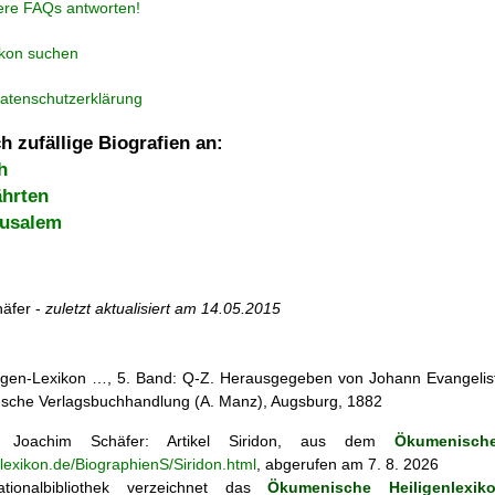
ere FAQs antworten!
ikon suchen
atenschutzerklärung
h zufällige Biografien an:
h
hrten
rusalem
äfer -
zuletzt aktualisiert am
14.05.2015
iligen-Lexikon …, 5. Band: Q-Z. Herausgegeben von Johann Evangelist 
d'sche Verlagsbuchhandlung (A. Manz), Augsburg, 1882
Joachim Schäfer: Artikel
Siridon, aus dem
Ökumenische
nlexikon.de/BiographienS/Siridon.html
, abgerufen am 7. 8. 2026
tionalbibliothek verzeichnet das
Ökumenische Heiligenlexik