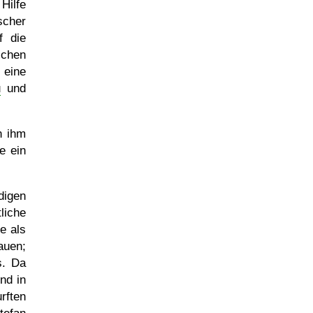
Hilfe
scher
f die
schen
eine
u
und
n ihm
e ein
digen
liche
e als
auen;
s. Da
nd in
rften