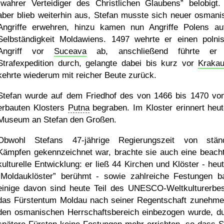
wahrer Verteidiger des Christlichen Glaubens
belobigt. 
aber blieb weiterhin aus, Stefan musste sich neuer osmani
Angriffe erwehren, hinzu kamen nun Angriffe Polens au
Selbständigkeit Moldawiens. 1497 wehrte er einen polni
Angriff vor
Suceava
ab, anschließend führte er 
Strafexpedition durch, gelangte dabei bis kurz vor
Kraka
kehrte wiederum mit reicher Beute zurück.
Stefan wurde auf dem Friedhof des von 1466 bis 1470 vo
erbauten Klosters
Putna
begraben. Im Kloster erinnert heut
Museum an Stefan den Großen.
Obwohl Stefans 47-jährige Regierungszeit von stän
Kämpfen gekennzeichnet war, brachte sie auch eine beacht
kulturelle Entwicklung: er ließ 44 Kirchen und Klöster - heut
Moldauklöster
berühmt - sowie zahlreiche Festungen b
einige davon sind heute Teil des UNESCO-Weltkulturerbe
das Fürstentum Moldau nach seiner Regentschaft zunehme
den osmanischen Herrschaftsbereich einbezogen wurde, du