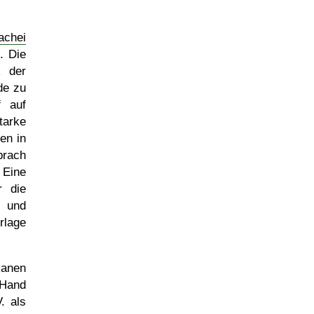
achei
. Die
k der
de zu
f auf
tarke
en in
prach
 Eine
r die
n und
rlage
manen
 Hand
. als