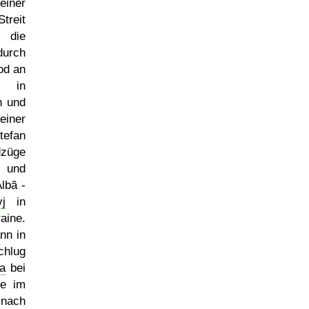
ner
treit
 die
durch
od an
, in
n und
iner
efan
dzüge
n und
lbă -
yj
in
aine.
nn in
hlug
a
bei
te im
 nach