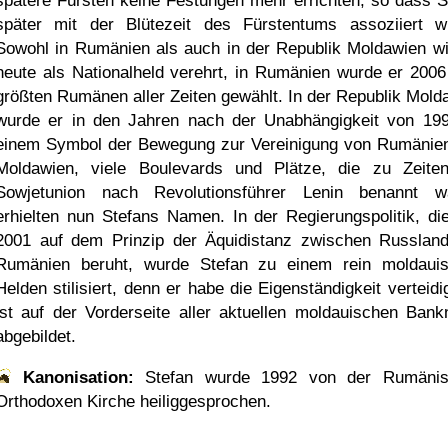
spätere Fürsten keine Festungen mehr errichten, so dass S
später mit der Blütezeit des Fürstentums assoziiert w
Sowohl in Rumänien als auch in der Republik Moldawien wi
heute als Nationalheld verehrt, in Rumänien wurde er 200
größten Rumänen aller Zeiten gewählt. In der Republik Mold
wurde er in den Jahren nach der Unabhängigkeit von 19
einem Symbol der Bewegung zur Vereinigung von Rumänie
Moldawien, viele Boulevards und Plätze, die zu Zeite
Sowjetunion nach Revolutionsführer Lenin benannt w
erhielten nun Stefans Namen. In der Regierungspolitik, die
2001 auf dem Prinzip der Äquidistanz zwischen Russlan
Rumänien beruht, wurde Stefan zu einem rein moldaui
Helden stilisiert, denn er habe die Eigenständigkeit verteidi
ist auf der Vorderseite aller aktuellen moldauischen Bank
abgebildet.
Kanonisation:
Stefan wurde
1992
von der Rumänis
Orthodoxen Kirche heiliggesprochen.