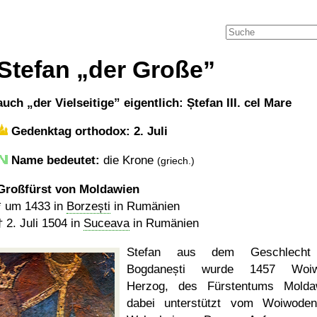
Stefan
der Große
auch
der Vielseitige
eigentlich: Ștefan III. cel Mare
Gedenktag orthodox: 2. Juli
Name bedeutet:
die Krone
(griech.)
Großfürst von Moldawien
*
um 1433
in
Borzești
in Rumänien
†
2. Juli 1504
in
Suceava
in Rumänien
Stefan aus dem Geschlecht
Bogdanești wurde 1457 Woiw
Herzog, des Fürstentums Molda
dabei unterstützt vom Woiwode