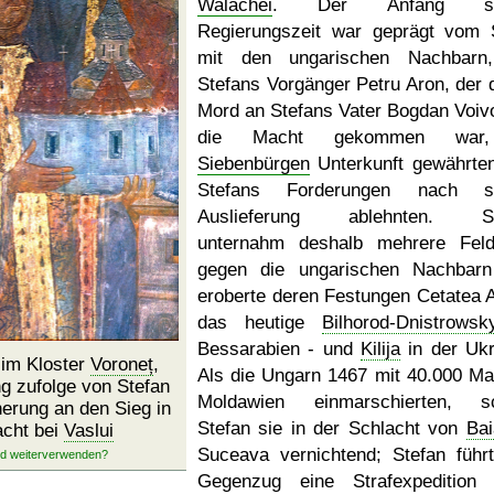
Walachei
. Der Anfang sei
Regierungszeit war geprägt vom S
mit den ungarischen Nachbarn,
Stefans Vorgänger Petru Aron, der 
Mord an Stefans Vater Bogdan Voiv
die Macht gekommen war
Siebenbürgen
Unterkunft gewährte
Stefans Forderungen nach se
Auslieferung ablehnten. St
unternahm deshalb mehrere Fel
gegen die ungarischen Nachbar
eroberte deren Festungen Cetatea A
das heutige
Bilhorod-Dnistrowsk
Bessarabien - und
Kilija
in der Ukr
im Kloster
Voroneț
,
Als die Ungarn 1467 mit 40.000 Ma
ng zufolge von Stefan
Moldawien einmarschierten, sc
nerung an den Sieg in
Stefan sie in der Schlacht von
Bai
acht bei
Vaslui
Suceava vernichtend; Stefan führ
Gegenzug eine Strafexpedition