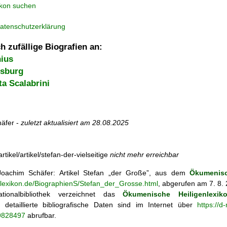
ikon suchen
atenschutzerklärung
h zufällige Biografien an:
ius
rsburg
ta Scalabrini
äfer -
zuletzt aktualisiert am
28.08.2025
rtikel/artikel/stefan-der-vielseitige
nicht mehr erreichbar
oachim Schäfer: Artikel
Stefan „der Große”, aus dem
Ökumenisc
enlexikon.de/BiographienS/Stefan_der_Grosse.html
, abgerufen am 7. 8.
tionalbibliothek verzeichnet das
Ökumenische Heiligenlexik
ie; detaillierte bibliografische Daten sind im Internet über
https://d
69828497
abrufbar.