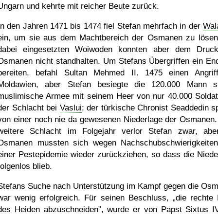
Ungarn und kehrte mit reicher Beute zurück.
In den Jahren 1471 bis 1474 fiel Stefan mehrfach in der
Wal
ein, um sie aus dem Machtbereich der Osmanen zu lösen
dabei eingesetzten Woiwoden konnten aber dem Druc
Osmanen nicht standhalten. Um Stefans Übergriffen ein En
bereiten, befahl Sultan Mehmed II. 1475 einen Angrif
Moldawien, aber Stefan besiegte die 120.000 Mann s
muslimische Armee mit seinem Heer von nur 40.000 Soldat
der Schlacht bei
Vaslui
; der türkische Chronist Seaddedin s
von einer noch nie da gewesenen Niederlage der Osmanen.
weitere Schlacht im Folgejahr verlor Stefan zwar, abe
Osmanen mussten sich wegen Nachschubschwierigkeite
einer Pestepidemie wieder zurückziehen, so dass die Niede
folgenlos blieb.
Stefans Suche nach Unterstützung im Kampf gegen die Os
war wenig erfolgreich. Für seinen Beschluss,
die rechte
des Heiden abzuschneiden
, wurde er von Papst Sixtus IV