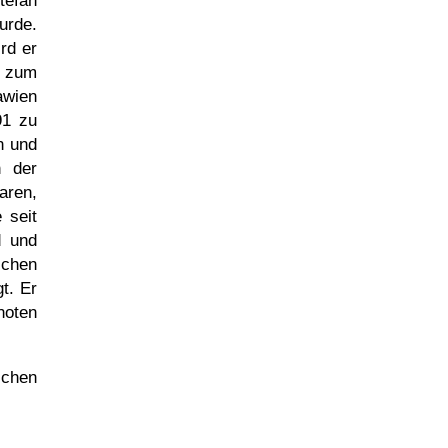
tefan
urde.
rd er
6 zum
awien
91 zu
n und
n der
aren,
 seit
d und
schen
gt. Er
noten
chen