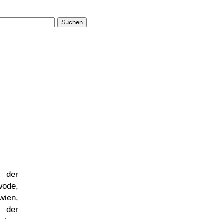
Suchen
 der
ode,
wien,
n der