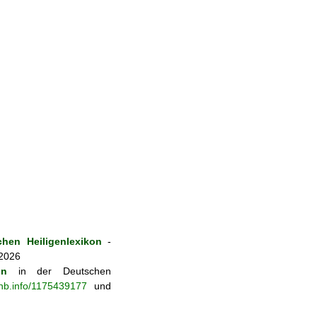
hen Heiligenlexikon
-
 2026
on
in der Deutschen
-nb.info/1175439177
und