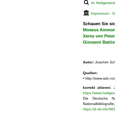
Im Heiligenlex
Impressum
-
D
Schauen Sie sic
Moseus Ammon
Xenia von Pete
Giovanni Battis
Autor:
Joachim Sch
Quellen:
• http://www.adz.ro/a
korrekt zitieren:
J
https://www.heilig
Die Deutsche Na
Nationalbibliograf
https://d-nb.info/9