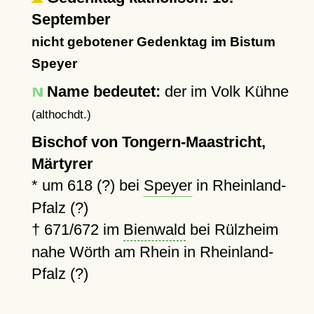
September
nicht gebotener Gedenktag im Bistum
Speyer
Name bedeutet:
der im Volk Kühne
(althochdt.)
Bischof von Tongern-Maastricht,
Märtyrer
*
um 618 (?)
bei
Speyer
in Rheinland-
Pfalz (?)
†
671
/672 im
Bienwald
bei Rülzheim
nahe Wörth am Rhein in Rheinland-
Pfalz (?)