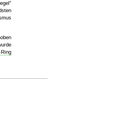
egel
dsten
asmus
oben
wurde
-Ring