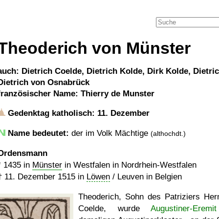
Theoderich von Münster
auch: Dietrich Coelde, Dietrich Kolde, Dirk Kolde, Dietri
Dietrich von Osnabrück
französischer Name: Thierry de Munster
Gedenktag katholisch: 11. Dezember
Name bedeutet:
der im Volk Mächtige
(althochdt.)
Ordensmann
*
1435
in
Münster
in Westfalen in Nordrhein-Westfalen
†
11. Dezember 1515
in
Löwen
/ Leuven in Belgien
Theoderich, Sohn des Patriziers He
Coelde, wurde
Augustiner-Eremit