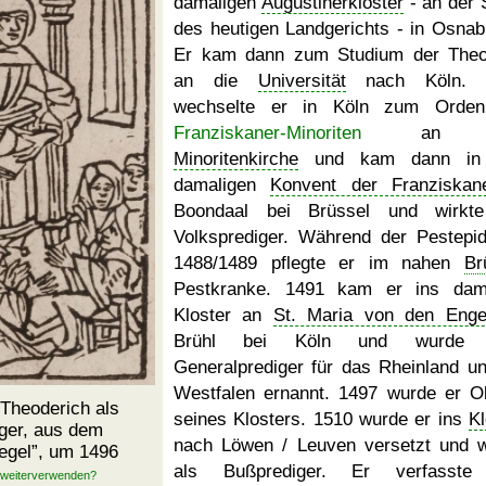
damaligen
Augustinerkloster
- an der S
des heutigen Landgerichts - in Osnab
Er kam dann zum Studium der Theo
an die
Universität
nach Köln. 
wechselte er in Köln zum Orden
Franziskaner-Minoriten
an d
Minoritenkirche
und kam dann in
damaligen
Konvent der Franziskan
Boondaal bei Brüssel und wirkte
Volksprediger. Während der Pestepi
1488/1489 pflegte er im nahen
Br
Pestkranke. 1491 kam er ins dam
Kloster an
St. Maria von den Enge
Brühl bei Köln und wurde
Generalprediger für das Rheinland un
Westfalen ernannt. 1497 wurde er O
 Theoderich als
seines Klosters. 1510 wurde er ins
Kl
ger, aus dem
nach Löwen / Leuven versetzt und w
egel
, um 1496
als Bußprediger. Er verfasste