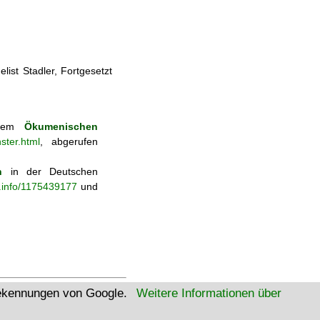
ist Stadler, Fortgesetzt
 dem
Ökumenischen
ster.html
, abgerufen
n
in der Deutschen
b.info/1175439177
und
tekennungen von Google.
Weitere Informationen über
W3C Html
W3C CSS