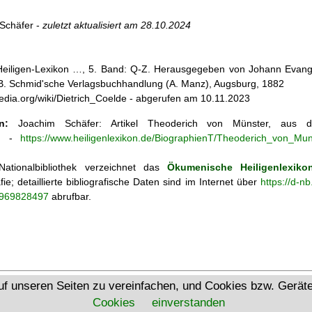
Schäfer -
zuletzt aktualisiert am
28.10.2024
 Heiligen-Lexikon …, 5. Band: Q-Z. Herausgegeben von Johann Evangel
, B. Schmid'sche Verlagsbuchhandlung (A. Manz), Augsburg, 1882
ipedia.org/wiki/Dietrich_Coelde - abgerufen am 10.11.2023
n:
Joachim Schäfer: Artikel
Theoderich von Münster, aus
n
-
https://www.heiligenlexikon.de/BiographienT/Theoderich_von_Mun
ationalbibliothek verzeichnet das
Ökumenische Heiligenlexiko
fie; detaillierte bibliografische Daten sind im Internet über
https://d-n
o/969828497
abrufbar.
Ökumenisches Heiligenlexikon
uf unseren Seiten zu vereinfachen, und Cookies bzw. Gerä
Cookies
einverstanden