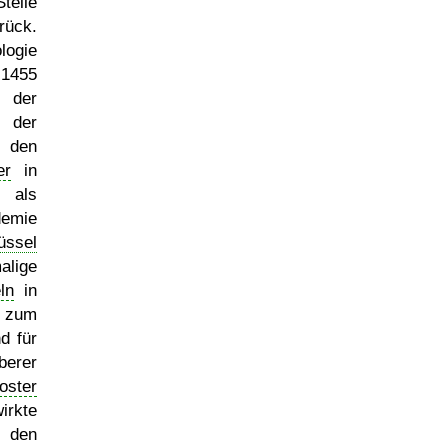
telle
rück.
logie
1455
 der
er
 den
er
in
 als
demie
üssel
alige
ln
in
 zum
d für
berer
oster
irkte
 den