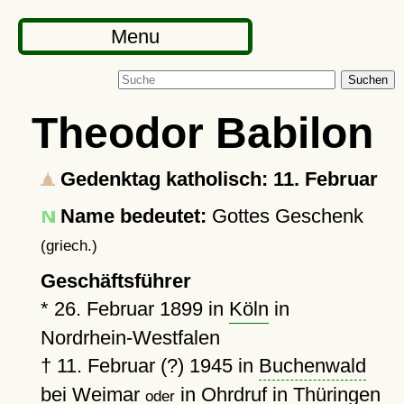
Menu
Suchen
Theodor Babilon
Gedenktag katholisch: 11. Februar
Name bedeutet:
Gottes Geschenk
(griech.)
Geschäftsführer
*
26. Februar 1899
in
Köln
in
Nordrhein-Westfalen
†
11. Februar (?) 1945
in
Buchenwald
bei Weimar
in
Ohrdruf
in Thüringen
oder