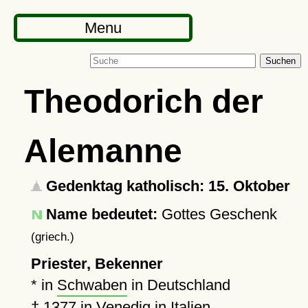
Menu
Suchen
Theodorich der
Alemanne
Gedenktag katholisch: 15. Oktober
Name bedeutet:
Gottes Geschenk
(griech.)
Priester, Bekenner
* in
Schwaben
in Deutschland
†
1377
in
Venedig
in Italien