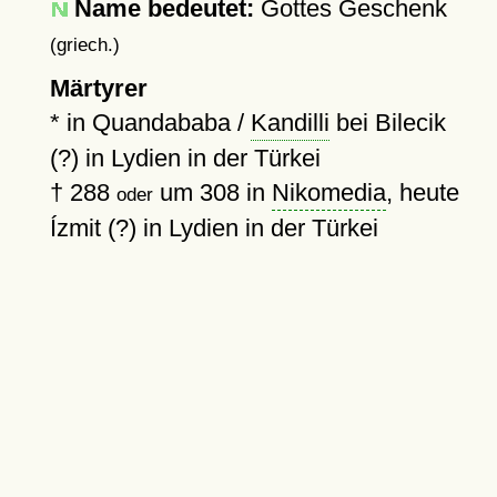
Name bedeutet:
Gottes Geschenk
(griech.)
Märtyrer
* in Quandababa /
Kandilli
bei Bilecik
(?) in Lydien in der Türkei
†
288
um 308
in
Nikomedia
, heute
oder
Ízmit (?) in Lydien in der Türkei