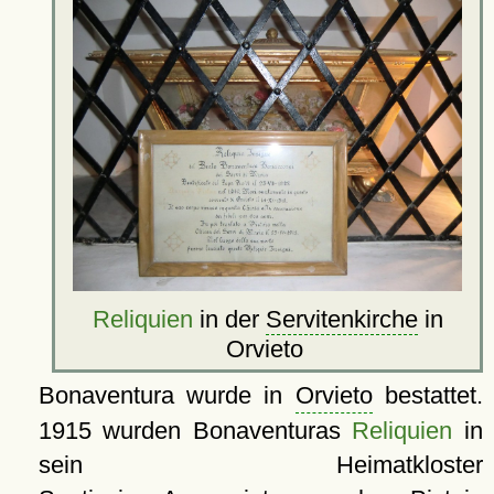
Reliquien
in der
Servitenkirche
in
Orvieto
Bonaventura wurde in
Orvieto
bestattet.
1915 wurden Bonaventuras
Reliquien
in
sein Heimatkloster