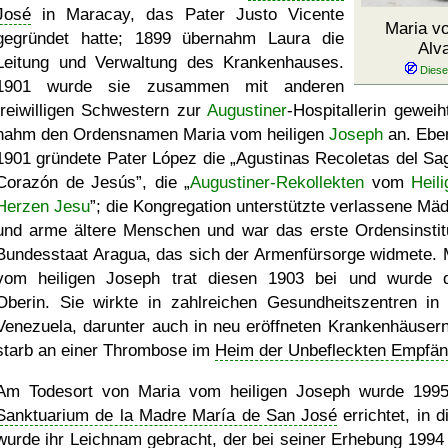
José
in Maracay, das Pater Justo Vicente
Maria v
gegründet hatte; 1899 übernahm Laura die
Alv
Leitung und Verwaltung des Krankenhauses.
1901 wurde sie zusammen mit anderen
freiwilligen Schwestern zur
Augustiner
-Hospitallerin geweih
nahm den Ordensnamen Maria vom heiligen
Joseph
an. Eben
1901 gründete Pater López die
Agustinas Recoletas del Sa
Corazón de Jesús
, die
Augustiner-Rekollekten
vom
Heili
Herzen Jesu
; die Kongregation unterstützte verlassene Mä
und arme ältere Menschen und war das erste Ordensinstit
Bundesstaat Aragua, das sich der Armenfürsorge widmete. 
vom heiligen Joseph trat diesen 1903 bei und wurde 
Oberin. Sie wirkte in zahlreichen Gesundheitszentren in
Venezuela, darunter auch in neu eröffneten Krankenhäusern
starb an einer Thrombose im
Heim der Unbefleckten Empfän
Am Todesort von Maria vom heiligen Joseph wurde 199
Sanktuarium de la Madre María de San José
errichtet, in 
wurde ihr Leichnam gebracht, der bei seiner Erhebung 1994