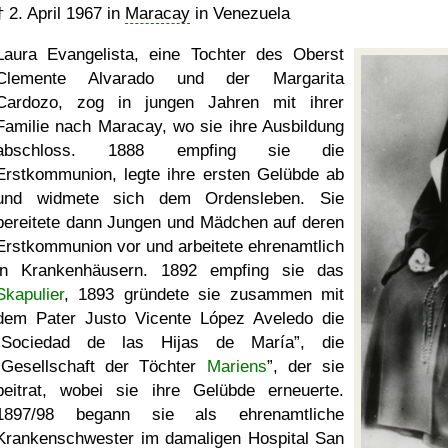
†
2. April 1967
in
Maracay
in Venezuela
Laura Evangelista, eine Tochter des Oberst
Clemente Alvarado und der Margarita
Cardozo, zog in jungen Jahren mit ihrer
Familie nach Maracay, wo sie ihre Ausbildung
abschloss. 1888 empfing sie die
Erstkommunion, legte ihre ersten Gelübde ab
und widmete sich dem Ordensleben. Sie
bereitete dann Jungen und Mädchen auf deren
Erstkommunion vor und arbeitete ehrenamtlich
in Krankenhäusern. 1892 empfing sie das
Skapulier
, 1893 gründete sie zusammen mit
dem Pater Justo Vicente López Aveledo die
Sociedad de las Hijas de María
, die
Gesellschaft der Töchter
Mariens
, der sie
beitrat, wobei sie ihre Gelübde erneuerte.
1897/98 begann sie als ehrenamtliche
Krankenschwester im damaligen
Hospital San