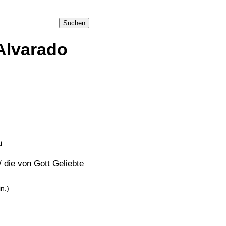
Suchen
Alvarado
i
 / die von Gott Geliebte
in.)