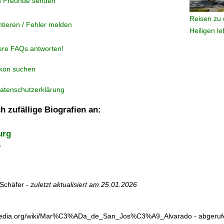
n Freunde senden
Reisen zu 
tieren / Fehler melden
Heiligen l
ere FAQs antworten!
ikon suchen
atenschutzerklärung
h zufällige Biografien an:
urg
o
Schäfer -
zuletzt aktualisiert am
25.01.2026
ikipedia.org/wiki/Mar%C3%ADa_de_San_Jos%C3%A9_Alvarado - abgeru