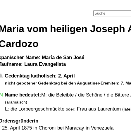
Maria vom heiligen Joseph 
Cardozo
spanischer Name: María de San José
Taufname: Laura Evangelista
Gedenktag katholisch: 2. April
nicht gebotener Gedenktag bei den Augustiner-Eremiten: 7. Ma
Name bedeutet:
M: die Beleibte / die Schöne / die Bittere
(aramäisch)
L: die Lorbeergeschmückte
Frau aus Laurentum
oder:
(late
Ordensgründerin
*
25. April 1875
in
Choroní
bei Maracay in Venezuela