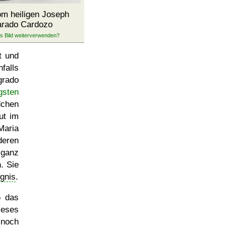
om heiligen Joseph
arado Cardozo
t und
falls
grado
gsten
dchen
ut im
Maria
deren
 ganz
. Sie
gnis
.
5 das
dieses
 noch