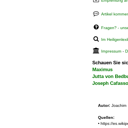
Empfehlung a
Artikel kommen
Fragen? - uns
Im Heiligenlex
Impressum
-
D
Schauen Sie sic
Maximus
Jutta von Bedb
Joseph Cafass
Autor:
Joachim 
Quellen:
• https://es.w