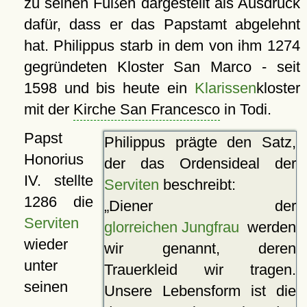
zu seinen Füßen dargestellt als Ausdruck
dafür, dass er das Papstamt abgelehnt
hat. Philippus starb in dem von ihm 1274
gegründeten Kloster San Marco - seit
1598 und bis heute ein
Klarissen
kloster
mit der
Kirche San Francesco
in Todi.
Papst
Philippus prägte den Satz,
Honorius
der das Ordensideal der
IV. stellte
Serviten
beschreibt:
1286 die
Diener der
Serviten
glorreichen Jungfrau
werden
wieder
wir genannt, deren
unter
Trauerkleid wir tragen.
seinen
Unsere Lebensform ist die