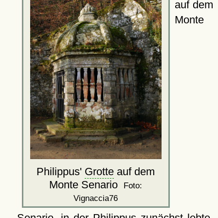
auf dem
Monte
Philippus'
Grotte
auf dem
Monte Senario
Foto:
Vignaccia76
Senario. in der Philippus zunächst lebte,