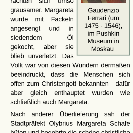
rächten sich umso
grausamer. Margareta
Gaudenzio
Ferrari (um
wurde mit Fackeln
1475 - 1546),
angesengt und in
im Pushkin
siedendem Öl
Museum in
gekocht, aber sie
Moskau
blieb unverletzt. Das
Volk war von diesen Wundern dermaßen
beeindruckt, dass die Menschen sich
offen zum Christengott bekannten - dafür
aber gleich enthauptet wurden wie
schließlich auch Margareta.
Nach anderer Überlieferung sah der
Stadtpräfekt Olybrius Margareta Schafe
hüten und begehrte die schöne christliche