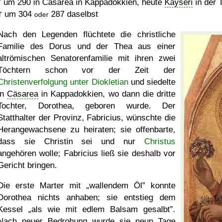
*
um 290
in Cäsarea in Kappadokkien, heute
Kayseri
in der T
†
um 304
287
daselbst
oder
Nach den Legenden flüchtete die christliche
Familie des Dorus und der Thea aus einer
altrömischen Senatorenfamilie mit ihren zwei
Töchtern schon vor der Zeit der
Christenverfolgung unter Diokletian
und siedelte
in
Cäsarea
in Kappadokkien, wo dann die dritte
Tochter, Dorothea, geboren wurde. Der
Statthalter der Provinz, Fabricius, wünschte die
Herangewachsene zu heiraten; sie offenbarte,
dass sie Christin sei und nur
Christus
angehören wolle; Fabricius ließ sie deshalb vor
Gericht bringen.
Die erste Marter mit
wallendem Öl
konnte
Dorothea nichts anhaben; sie entstieg dem
Kessel
als wie mit edlem Balsam gesalbt
.
Nach neuer Bedrohung wurde sie neun Tage