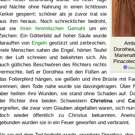
und Nächte ohne Nahrung in einen lichtlosen
Kerker gesperrt; schöner als je zuvor trat sie
aus ihm heraus. Noch schrecklicher bedroht,
bat sie
ihren himmlischen Gemahl
um ein
Zeichen: Ein Götterbild auf hoher Säule wurde
daraufhin von
Engeln
gestürzt und zerbrochen,
Ambr
Dorothea,
viele Menschen sahen die Engel, hörten Teufel
Marienalt
in der Luft schreien und bekehrten sich. Als
Pinacote
auch gütliches Beschwören des Richters nichts
vermochte, ließ er Dorothea mit den Füßen an
das Folterpferd hängen, sie geißeln und ihre Brüste mit Fa
brennen; dem Tode nahe wurde sie davongetragen. Über 
aber heilten ihre Wunden, sie stand ohne Schaden auf. Da
der Richter ihre beiden Schwestern
Christina
und
Cal
ergreifen, die zwar vom Glauben abgefallen waren, sich nun
doch wieder öffentlich zu Christus bekannten. Anein
gebunden wurden sie in ein Feuer geworfen und verbrannt.
Als sie mit dem Tod bedroht wurde, erwiderte Dorothea, den 