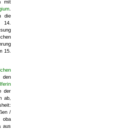
 mit
gium
.
h die
 14.
ssung
schen
hrung
m 15.
dchen
den
lferin
e der
m ab,
heit:
ßen /
t oba
a aus