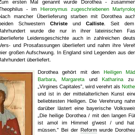
Zum ersten Mal genannt wurde Dorothea - zusammen
Theophilus - im
Hieronymus zugeschriebenen Martyrolo
Nach mancher Überlieferung starben mit Dorothea auc
beiden Schwestern
Christe
und
Calliste
. Seit dem
Jahrhundert wurde die nur in ihrer lateinischen Fa
überlieferte Leidensgeschichte auch in zahlreichen deut
Vers- und Prosafassungen überliefert und nahm ihre Vere
hier großen Aufschwung. In England sind Legenden aus de
Jahrhundert überliefert.
Dorothea gehört mit den
Heiligen Mä
Barbara
,
Margareta
und
Katharina
zu 
Virgines Capitales
, wird verehrt als
Nothe
und ist in der mittelalterlichen Kunst ein
beliebtesten Heiligen. Die Verehrung nah
darüber lästert eine bayerische Volksweis
Die heilige Dorothea / mit den langen Fü
ist amol im Himmel g'west / und ha
müssen.
Bei der
Reform
wurde Dorothe