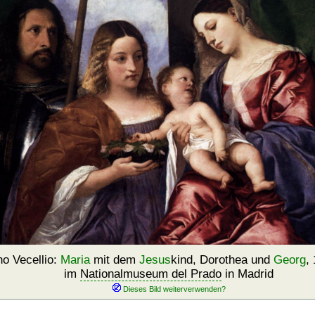
no Vecellio:
Maria
mit dem
Jesus
kind, Dorothea und
Georg
,
im
Nationalmuseum del Prado
in Madrid