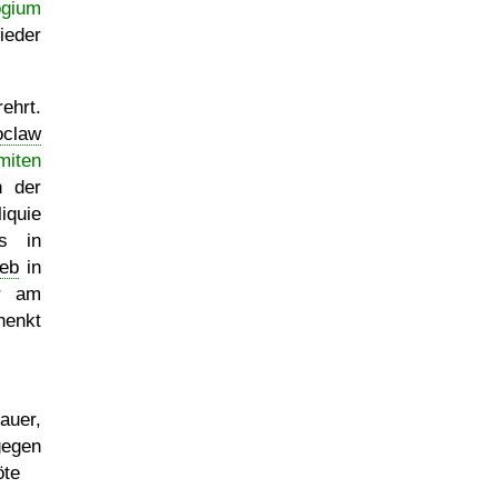
ogium
eder
ehrt.
claw
miten
n der
iquie
rs in
eb
in
er am
henkt
auer,
gegen
öte