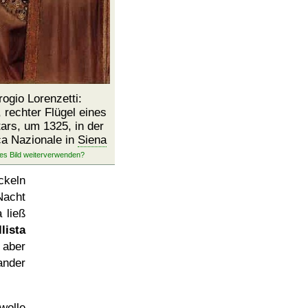
ogio Lorenzetti:
 rechter Flügel eines
ars, um 1325, in der
ca Nazionale in
Siena
ckeln
Nacht
 ließ
lista
 aber
ander
wolle