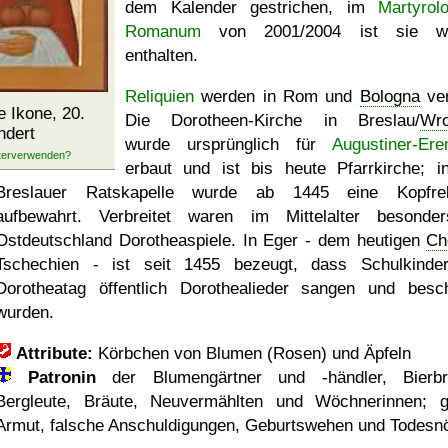
dem Kalender gestrichen, im
Martyrol
Romanum
von 2001/2004 ist sie wi
enthalten.
Reliquien
werden in Rom und
Bologna
ver
 Ikone, 20.
Die Dorotheen-Kirche in Breslau/
Wro
ndert
wurde ursprünglich für
Augustiner-Ere
erbaut und ist bis heute Pfarrkirche; i
Breslauer Ratskapelle wurde ab 1445 eine Kopfrel
aufbewahrt. Verbreitet waren im Mittelalter besonde
Ostdeutschland Dorotheaspiele. In Eger - dem heutigen
Ch
Tschechien - ist seit 1455 bezeugt, dass Schulkind
Dorotheatag öffentlich Dorothealieder sangen und besc
wurden.
Attribute:
Körbchen von Blumen (Rosen) und Äpfeln
Patronin
der Blumengärtner und -händler, Bierbr
Bergleute, Bräute, Neuvermählten und Wöchnerinnen; 
Armut, falsche Anschuldigungen, Geburtswehen und Todesn