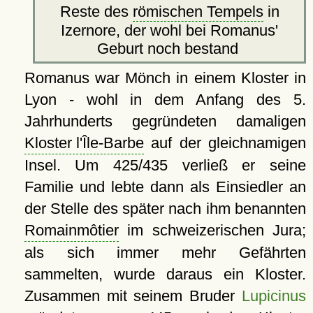
Reste des
römischen Tempels
in
Izernore, der wohl bei Romanus'
Geburt noch bestand
Romanus war Mönch in einem Kloster in
Lyon - wohl in dem Anfang des 5.
Jahrhunderts gegründeten damaligen
Kloster l'Île-Barbe
auf der gleichnamigen
Insel. Um 425/435 verließ er seine
Familie und lebte dann als Einsiedler an
der Stelle des später nach ihm benannten
Romainmôtier
im schweizerischen Jura;
als sich immer mehr Gefährten
sammelten, wurde daraus ein Kloster.
Zusammen mit seinem Bruder
Lupicinus