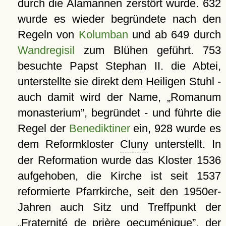
durch die Alamannen zerstört wurde. 632
wurde es wieder begründete nach den
Regeln von
Kolumban
und ab 649 durch
Wandregisil
zum Blühen geführt. 753
besuchte Papst Stephan II. die Abtei,
unterstellte sie direkt dem Heiligen Stuhl -
auch damit wird der Name,
Romanum
monasterium
, begründet - und führte die
Regel der
Benediktiner
ein, 928 wurde es
dem Reformkloster
Cluny
unterstellt. In
der Reformation wurde das Kloster 1536
aufgehoben, die Kirche ist seit 1537
reformierte Pfarrkirche, seit den 1950er-
Jahren auch Sitz und Treffpunkt der
Fraternité de prière oecuménique
, der