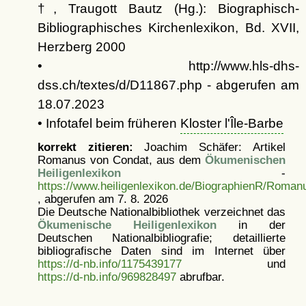
†, Traugott Bautz (Hg.): Biographisch-
Bibliographisches Kirchenlexikon, Bd. XVII,
Herzberg 2000
• http://www.hls-dhs-
dss.ch/textes/d/D11867.php - abgerufen am
18.07.2023
• Infotafel beim früheren
Kloster l'Île-Barbe
korrekt zitieren:
Joachim Schäfer: Artikel
Romanus von Condat, aus dem
Ökumenischen
Heiligenlexikon
-
https://www.heiligenlexikon.de/BiographienR/Roma
, abgerufen am 7. 8. 2026
Die Deutsche Nationalbibliothek verzeichnet das
Ökumenische Heiligenlexikon
in der
Deutschen Nationalbibliografie; detaillierte
bibliografische Daten sind im Internet über
https://d-nb.info/1175439177
und
https://d-nb.info/969828497
abrufbar.