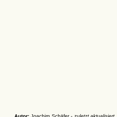
Autor:
Joachim Schäfer -
zuletzt aktualisiert