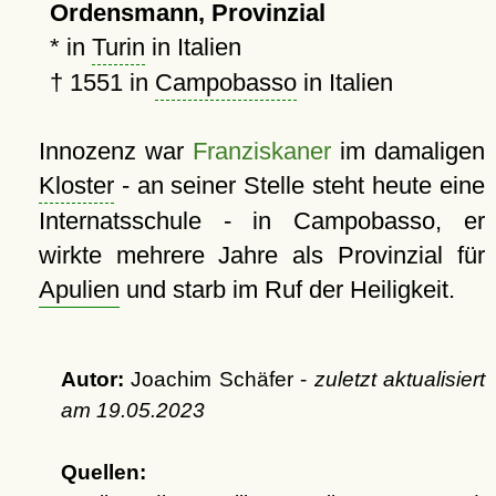
Ordensmann, Provinzial
* in
Turin
in Italien
†
1551
in
Campobasso
in Italien
Innozenz war
Franziskaner
im damaligen
Kloster
- an seiner Stelle steht heute eine
Internatsschule - in Campobasso, er
wirkte mehrere Jahre als Provinzial für
Apulien
und starb im Ruf der Heiligkeit.
Autor:
Joachim Schäfer -
zuletzt aktualisiert
am
19.05.2023
Quellen: