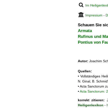
Im Heiligenlex
Impressum
-
D
Schauen Sie sic
Armata
Rufinus und Ma
Pontius von Fa
Autor:
Joachim Sch
Quellen:
• Vollständiges He
N. Ginal, B. Schmi
• Acta Sanctorum 
•
Acta Sanctorum: 2
korrekt zitieren:
J
Heiligenlexikon
-