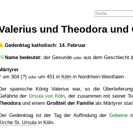
Valerius und Theodora und 
Gedenktag katholisch: 14. Februar
Name bedeutet:
der Gesunde
aus dem Geschlecht d
oder
Märtyrer
†
um 304 (?)
um 451
in
Köln
in Nordrhein-Westfalen
oder
Der spanische König Valerius war, so die Überlieferung
Gefährte der
Ursula von Köln
, der zusammen mit seiner To
Theodora
und einem
Großteil der Familie
als Märtyrer star
Der Gedenktag ist der Tag der Auffindung der
Gebeine
i
Kirche St. Ursula
in Köln.