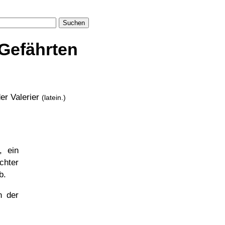
Suchen
Gefährten
er Valerier
(latein.)
, ein
chter
b.
n der