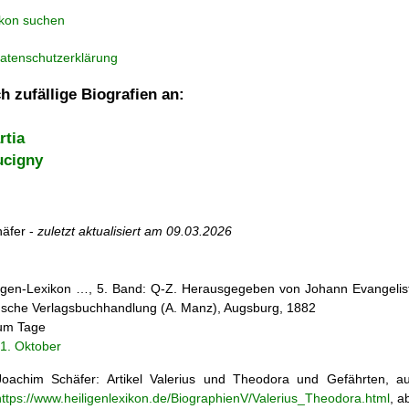
ikon suchen
atenschutzerklärung
h zufällige Biografien an:
rtia
ucigny
äfer -
zuletzt aktualisiert am
09.03.2026
iligen-Lexikon …, 5. Band: Q-Z. Herausgegeben von Johann Evangelist 
d'sche Verlagsbuchhandlung (A. Manz), Augsburg, 1882
zum Tage
1. Oktober
oachim Schäfer: Artikel
Valerius und Theodora und Gefährten,
https://www.heiligenlexikon.de/BiographienV/Valerius_Theodora.html
, a