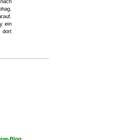
nach
phag.
rauf.
ey
ein
 dort
ise-Blog
: