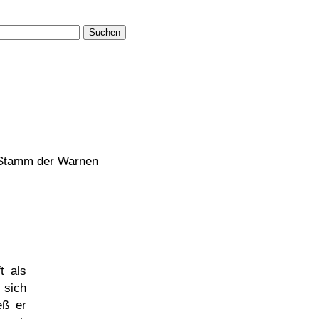
Suchen
m Stamm der Warnen
ft als
 sich
eß er