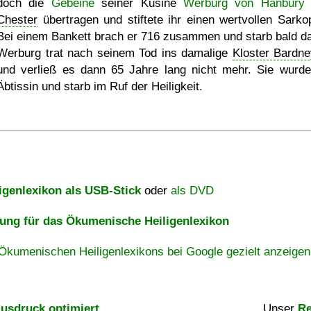
doch die
Gebeine
seiner Kusine
Werburg von Hanbury
Chester
übertragen und stiftete ihr einen wertvollen Sarko
Bei einem Bankett brach er 716 zusammen und starb bald da
Werburg trat nach seinem Tod ins damalige
Kloster Bardn
und verließ es dann 65 Jahre lang nicht mehr. Sie wurde
Äbtissin und starb im Ruf der Heiligkeit.
igenlexikon als USB-Stick
oder
als DVD
ng für das Ökumenische Heiligenlexikon
Ökumenischen Heiligenlexikons bei Google gezielt anzeigen
usdruck optimiert
Unser
Re