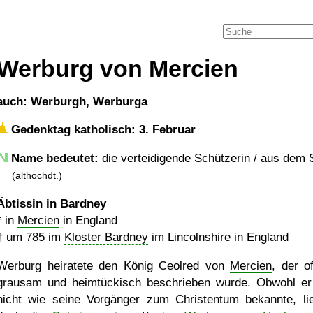
Werburg von Mercien
auch: Werburgh, Werburga
Gedenktag katholisch: 3. Februar
Name bedeutet:
die verteidigende Schützerin / aus de
(althochdt.)
Äbtissin in Bardney
* in
Mercien
in England
†
um 785
im
Kloster Bardney
im Lincolnshire in England
Werburg heiratete den König Ceolred von
Mercien
, der o
grausam und heimtückisch beschrieben wurde. Obwohl er
nicht wie seine Vorgänger zum Christentum bekannte, li