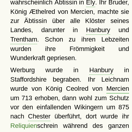
wahrscheinlich Äbtissin in
Ely
. Ihr Bruder,
König Æthelred von Mercien, machte sie
zur Äbtissin über alle Klöster seines
Landes, darunter in
Hanbury
und
Trentham
. Schon zu ihren Lebzeiten
wurden ihre Frömmigkeit und
Wunderkraft gepriesen.
Werburg wurde in
Hanbury
in
Staffordshire begraben. Ihr Leichnam
wurde von König Ceolred von
Mercien
um 713 erhoben, dann wohl zum Schutz
vor den einfallenden Wikingern um 875
nach
Chester
überführt, dort wurde ihr
Reliquien
schrein während des ganzen