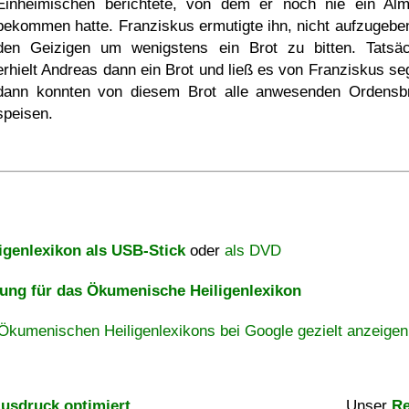
Einheimischen berichtete, von dem er noch nie ein Al
bekommen hatte. Franziskus ermutigte ihn, nicht aufzugebe
den Geizigen um wenigstens ein Brot zu bitten. Tatsäc
erhielt Andreas dann ein Brot und ließ es von Franziskus se
dann konnten von diesem Brot alle anwesenden Ordensb
speisen.
igenlexikon als USB-Stick
oder
als DVD
ng für das Ökumenische Heiligenlexikon
Ökumenischen Heiligenlexikons bei Google gezielt anzeigen
usdruck optimiert
Unser
Re