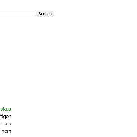
Suchen
iskus
igen
r als
einem