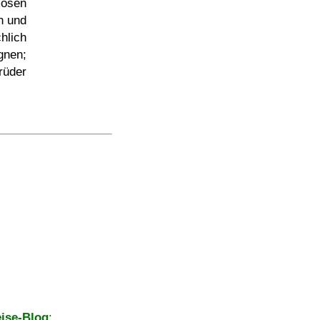
mosen
n und
hlich
gnen;
rüder
ise-Blog
: