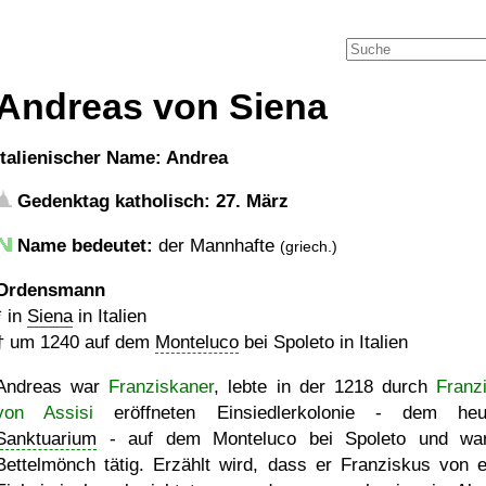
Andreas von Siena
italienischer Name: Andrea
Gedenktag katholisch: 27. März
Name bedeutet:
der Mannhafte
(griech.)
Ordensmann
* in
Siena
in Italien
†
um 1240
auf dem
Monteluco
bei Spoleto in Italien
Andreas war
Franziskaner
, lebte in der 1218 durch
Franz
von Assisi
eröffneten Einsiedlerkolonie - dem heut
Sanktuarium
- auf dem Monteluco bei Spoleto und wa
Bettelmönch tätig. Erzählt wird, dass er Franziskus von 